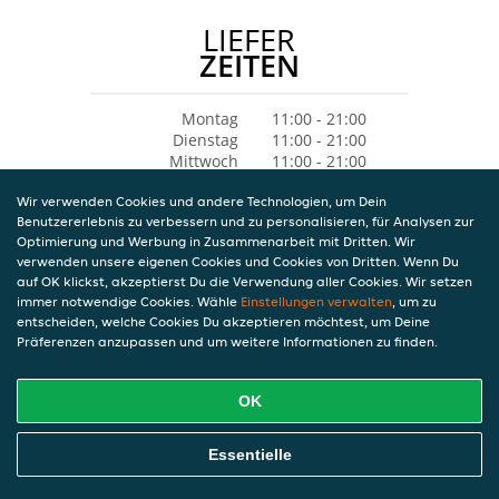
LIEFER
ZEITEN
Montag
11:00 - 21:00
Dienstag
11:00 - 21:00
Mittwoch
11:00 - 21:00
Donnerstag
11:00 - 21:00
Wir verwenden Cookies und andere Technologien, um Dein
Freitag
11:00 - 21:00
Benutzererlebnis zu verbessern und zu personalisieren, für Analysen zur
Samstag
Geschlossen
Optimierung und Werbung in Zusammenarbeit mit Dritten. Wir
Sonntag
11:00 - 21:00
verwenden unsere eigenen Cookies und Cookies von Dritten. Wenn Du
auf OK klickst, akzeptierst Du die Verwendung aller Cookies. Wir setzen
immer notwendige Cookies. Wähle
Einstellungen verwalten
, um zu
entscheiden, welche Cookies Du akzeptieren möchtest, um Deine
Präferenzen anzupassen und um weitere Informationen zu finden.
OK
Essentielle